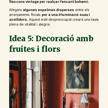
flascons vintage per realçar l’encant bohemi.
Afegeix
algunes espelmes disperses
entre els
arranjaments florals
per a una il·luminació suau i
acollidora.
Aquest estil despreocupat crearà una taula
plena de vitalitat i alegria.
Idea 5: Decoració amb
fruites i flors