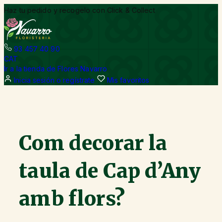
Vés
Haz tu pedido y recogelo con Click & Collect
al
contingut
93 457 40 90
CAT
Ir a la tienda de Flores Navarro
Inicia sesión o regístrate
Mis favoritos
Com decorar la
taula de Cap d’Any
amb flors?