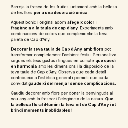
Barreja la fresca de les fruites juntament amb la bellesa
de les flors
per a una decoració única.
Aquest bonic i original adorn
afegeix color i
fragància a la taula de cap d’any.
Experimenta amb
combinacions de colors que complementin la teva
paleta de Cap d’Any.
Decorar la teva taula de Cap d’Any
amb flors
pot
transformar completament l’ambient festiu. Personalitza
segons els teus gustos i tingues en compte
que quedi
en harmonia
amb les dimensions i la disposició de la
teva taula de Cap d’Any. Observa que cada detall
contribueixi a l’estètica general i permeti que cada
convidat
gaudeixi del menjar sense complicacions.
Gaudiu decorar amb flors per donar la benvinguda al
nou any amb la frescor i l’elegància de la natura.
Que
la bellesa floral il·lumini la teva nit de Cap d’Any i et
brindi moments inoblidables!