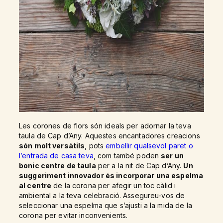
Les corones de flors són ideals per adornar la teva
taula de Cap d’Any. Aquestes encantadores creacions
són molt versàtils
, pots
embellir qualsevol paret o
l’entrada de casa teva
, com també poden
ser un
bonic centre de taula
per a la nit de Cap d’Any.
Un
suggeriment innovador és incorporar una espelma
al centre
de la corona per afegir un toc càlid i
ambiental a la teva celebració. Assegureu-vos de
seleccionar una espelma que s’ajusti a la mida de la
corona per evitar inconvenients.