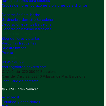
Ramos de flores para difuntos
Cruces de flores, corazones y plafones para difuntos
Servicios
Decoración floral bodas
Jardinería a domicilio Barcelona
Decoración eventos Barcelona
Decoración navidad Barcelona
Sobre Flores Navarro
Blog de flores y plantas
Preguntas frecuentes
Nuestra historia
Prensa
Contacto
93 457 40 99
correo@flores-navarro.com
C/ Valéncia, 320 08020 Barcelona
Camí del Crist, 33, 08340 Vilassar de Mar, Barcelona
Formulario de contacto
© 2024 Flores Navarro
Aviso legal
Términos y condiciones