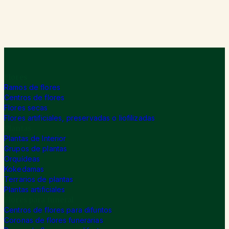
Flores
Ramos de flores
Centros de flores
Flores secas
Flores artificiales, preservadas o liofilizadas
Plantas
Plantas de Interior
Grupos de plantas
Orquídeas
Kokedamas
Terrarios de plantas
Plantas artificiales
Flores para funeral
Centros de flores para difuntos
Coronas de flores funerarias